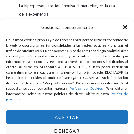
La hiperpersonalización impulsa el marketing en la era
de la experiencia
Gestionar consentimiento
BUSCAR
Utilizamos cookies propias y/o de terceros para personalizar el contenido de
la web, proporcionarles funcionalidades a las redes sociales y analizar el
tráfico de nuestra web. Puede aceptar el uso de esta tecnología o administrar
su configuración y poder rechazarla, y así controlar completamente qué
información se recopila y gestiona a través de los botones habilitados al
efecto. Al clicar en "
Aceptar
", ACEPTA SU USO, si bien podrá retirar su
consentimiento en cualquier momento. También puede RECHAZAR la
instalación de cookies clicando en “
Denegar
" o CONFIGURAR la instalación
de cookies clicando en “
Ver preferencias
”. Para obtener más información al
respecto, puedes consultar nuestra
Política de Cookies
. Para obtener
información sobre nuestras políticas de datos, visite nuestra
Política de
privacidad
.
ACEPTAR
© 2026 Intro Ibérica Consultores, S.L.
Aviso Legal
Política de
Privacidad
Cookies
DENEGAR