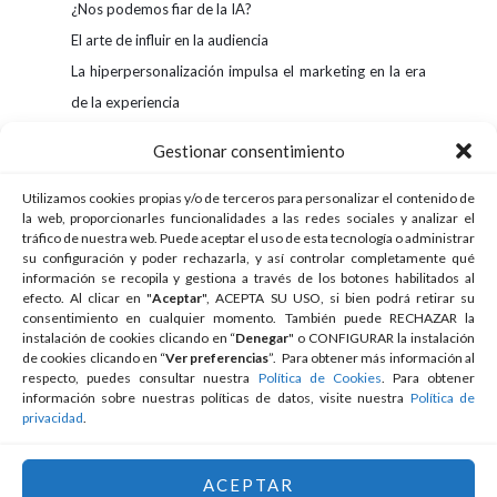
¿Nos podemos fiar de la IA?
El arte de influir en la audiencia
La hiperpersonalización impulsa el marketing en la era
de la experiencia
Gestionar consentimiento
BUSCAR
Utilizamos cookies propias y/o de terceros para personalizar el contenido de
la web, proporcionarles funcionalidades a las redes sociales y analizar el
tráfico de nuestra web. Puede aceptar el uso de esta tecnología o administrar
su configuración y poder rechazarla, y así controlar completamente qué
información se recopila y gestiona a través de los botones habilitados al
efecto. Al clicar en "
Aceptar
", ACEPTA SU USO, si bien podrá retirar su
consentimiento en cualquier momento. También puede RECHAZAR la
instalación de cookies clicando en “
Denegar
" o CONFIGURAR la instalación
de cookies clicando en “
Ver preferencias
”. Para obtener más información al
respecto, puedes consultar nuestra
Política de Cookies
. Para obtener
información sobre nuestras políticas de datos, visite nuestra
Política de
privacidad
.
ACEPTAR
© 2026 Intro Ibérica Consultores, S.L.
Aviso Legal
Política de